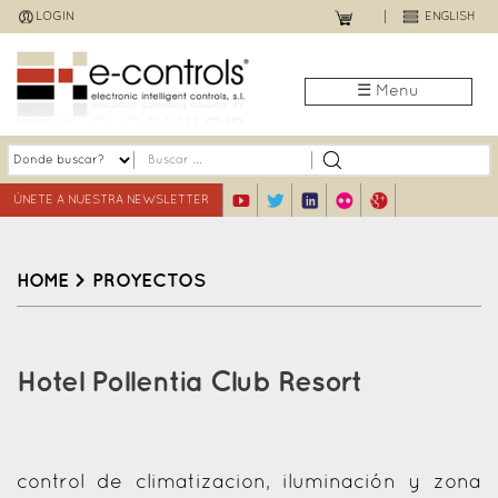
Jump
LOGIN
ENGLISH
to
navigation
☰ Menu
ÚNETE A NUESTRA NEWSLETTER
HOME
>
PROYECTOS
Back
to
Hotel Pollentia Club Resort
top
control de climatizacion, iluminación y zona