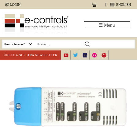
Jump
LOGIN
ENGLISH
to
navigation
☰ Menu
ÚNETE A NUESTRA NEWSLETTER