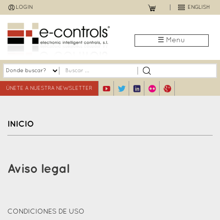
Jump
LOGIN
ENGLISH
to
navigation
☰ Menu
ÚNETE A NUESTRA NEWSLETTER
INICIO
Back
to
Aviso legal
top
CONDICIONES DE USO