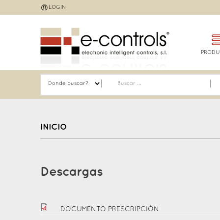
Jump
LOGIN
to
navigation
PRODU
INICIO
Back
to
Descargas
top
DOCUMENTO PRESCRIPCIÓN