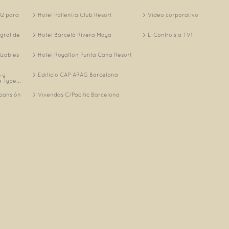
O2 para
Hotel Pollentia Club Resort
Vídeo corporativo
egral de
Hotel Barceló Rivera Maya
E-Controls a TV1
izables
Hotel Royalton Punta Cana Resort
 y
Edificio CAP-ARAG Barcelona
 Type...
xpansión
Vivendas C/Pacific Barcelona