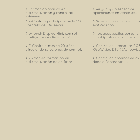
Formación técnica en
AirQualy, un sensor de C
automatización y control de
aplicaciones en escuelas...
edificios...
E-Controls participará en la 13ª
Soluciones de control int
Jornada de Eficiencia...
edificios con...
e-Touch Display Mini: control
Teclados táctiles personal
inteligente de climatización...
y multiprotocolo e-Touch...
E-Controls, más de 20 años
Control de luminarias RGB
ofreciendo soluciones de control...
RGBW tipo DT8 (DALI Device
Cursos de formación en
Control de sistemas de e
automatización de edificios:...
directa Panasonic y...