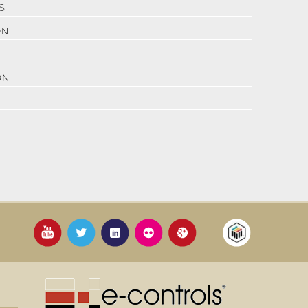
S
ON
ON