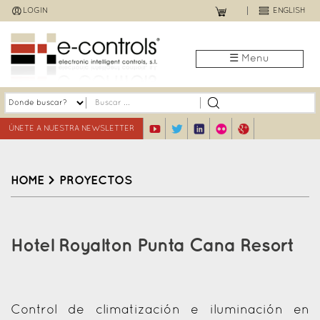
Jump
LOGIN
ENGLISH
to
navigation
☰ Menu
ÚNETE A NUESTRA NEWSLETTER
HOME
>
PROYECTOS
Back
to
Hotel Royalton Punta Cana Resort
top
Control de climatización e iluminación en