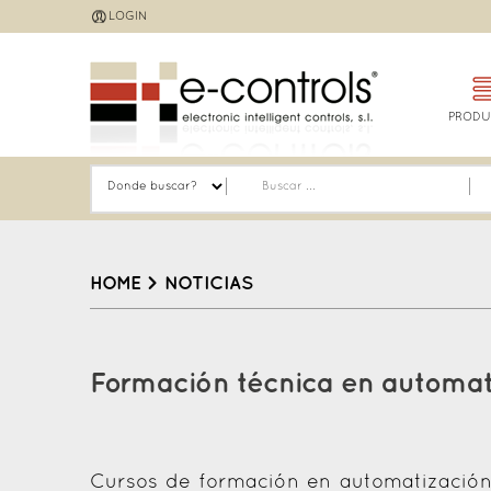
Jump
LOGIN
to
navigation
PRODU
HOME
>
NOTICIAS
Back
to
Formación técnica en automatiz
top
Cursos de formación en automatización