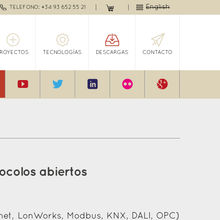
English
TELEFONO: +34 93 652 55 21
PROYECTOS
TECNOLOGÍAS
DESCARGAS
CONTACTO
ocolos abiertos
net, LonWorks, Modbus, KNX, DALI, OPC)