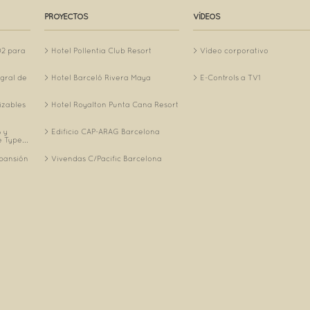
PROYECTOS
VÍDEOS
O2 para
Hotel Pollentia Club Resort
Vídeo corporativo
egral de
Hotel Barceló Rivera Maya
E-Controls a TV1
izables
Hotel Royalton Punta Cana Resort
 y
Edificio CAP-ARAG Barcelona
 Type...
xpansión
Vivendas C/Pacific Barcelona