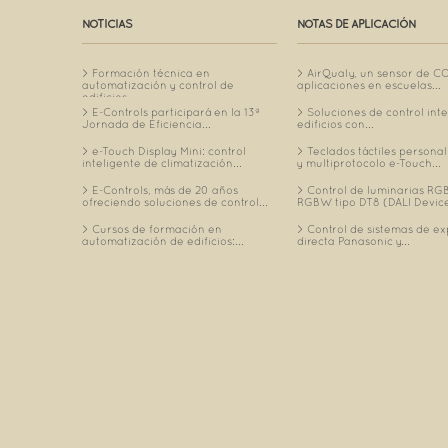
NOTICIAS
NOTAS DE APLICACIÓN
Formación técnica en
AirQualy, un sensor de C
automatización y control de
aplicaciones en escuelas...
edificios...
E-Controls participará en la 13ª
Soluciones de control int
Jornada de Eficiencia...
edificios con...
e-Touch Display Mini: control
Teclados táctiles personal
inteligente de climatización...
y multiprotocolo e-Touch...
E-Controls, más de 20 años
Control de luminarias RGB
ofreciendo soluciones de control...
RGBW tipo DT8 (DALI Device
Cursos de formación en
Control de sistemas de e
automatización de edificios:...
directa Panasonic y...