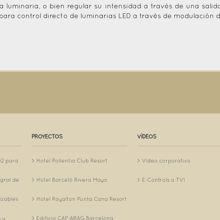
a luminaria, o bien regular su intensidad a través de una sali
 para control directo de luminarias LED a través de modulación 
PROYECTOS
VÍDEOS
O2 para
Hotel Pollentia Club Resort
Vídeo corporativo
egral de
Hotel Barceló Rivera Maya
E-Controls a TV1
izables
Hotel Royalton Punta Cana Resort
 y
Edificio CAP-ARAG Barcelona