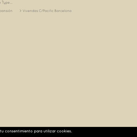
 Type...
xpansión
Vivendas C/Pacific Barcelona
 tu consentimiento para utilizar cookies.