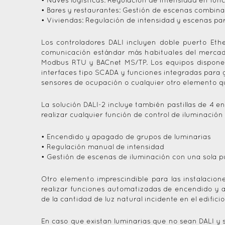
• Naves logísticas: Regulación de intensidad en func
• Bares y restaurantes: Gestión de escenas combina
• Viviendas: Regulación de intensidad y escenas pa
Los controladores DALI incluyen doble puerto Ethe
comunicación estándar más habituales del merca
Modbus RTU y BACnet MS/TP. Los equipos disponen 
interfaces tipo SCADA y funciones integradas para 
sensores de ocupación o cualquier otro elemento qu
La solución DALI-2 incluye también pastillas de 4
realizar cualquier función de control de iluminación
• Encendido y apagado de grupos de luminarias
• Regulación manual de intensidad
• Gestión de escenas de iluminación con una sola p
Otro elemento imprescindible para las instalacion
realizar funciones automatizadas de encendido y a
de la cantidad de luz natural incidente en el edificio
En caso que existan luminarias que no sean DALI y se