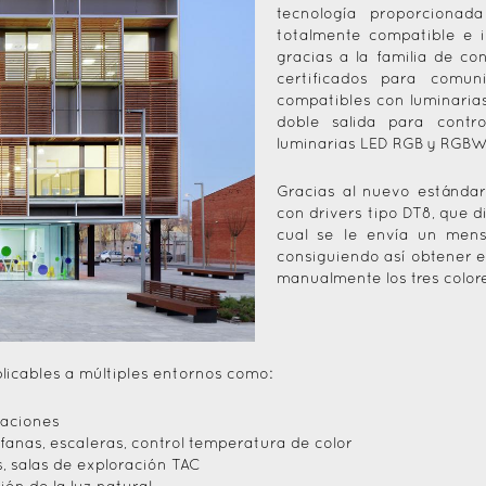
tecnología proporcionad
totalmente compatible e i
gracias a la familia de co
certificados para comun
compatibles con luminarias
doble salida para contr
luminarias LED RGB y RGBW
Gracias al nuevo estándar
con drivers tipo DT8, que d
cual se le envía un mens
consiguiendo así obtener e
manualmente los tres color
plicables a múltiples entornos como:
taciones
áfanas, escaleras, control temperatura de color
s, salas de exploración TAC