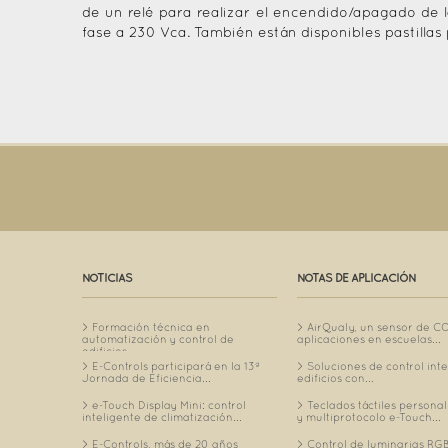
de un relé para realizar el encendido/apagado de l
fase a 230 Vca. También están disponibles pastillas
NOTICIAS
NOTAS DE APLICACIÓN
Formación técnica en
AirQualy, un sensor de C
automatización y control de
aplicaciones en escuelas...
edificios...
E-Controls participará en la 13ª
Soluciones de control int
Jornada de Eficiencia...
edificios con...
e-Touch Display Mini: control
Teclados táctiles personal
inteligente de climatización...
y multiprotocolo e-Touch...
E-Controls, más de 20 años
Control de luminarias RGB