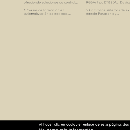
ofreciendo soluciones de control...
RGBW tipo DT8 (DALI Device
Cursos de formación en
Control de sistemas de e
automatización de edificios:...
directa Panasonic y...
Al hacer clic en cualquier enlace de esta página, das