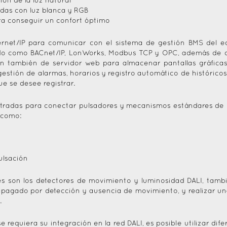
ión de la luz natural
das con luz blanca y RGB
ra conseguir un confort óptimo
rnet/IP para comunicar con el sistema de gestión BMS del ed
do como BACnet/IP, LonWorks, Modbus TCP y OPC, además de d
también de servidor web para almacenar pantallas gráficas 
gestión de alarmas, horarios y registro automático de histórico
e se desee registrar.
 entradas para conectar pulsadores y mecanismos estándares de 
 como:
ulsación
es son los detectores de movimiento y luminosidad DALI, tamb
pagado por detección y ausencia de movimiento, y realizar u
.
 requiera su integración en la red DALI, es posible utilizar dif