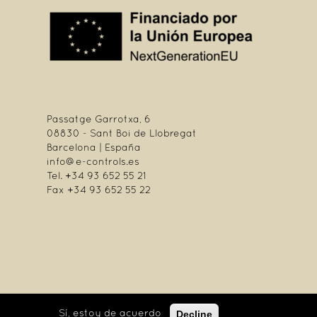
Passatge Garrotxa, 6
08830 - Sant Boi de Llobregat
Barcelona | España
info@e-controls.es
Tel. +34 93 652 55 21
Fax +34 93 652 55 22
Decline
Sí, estoy de acuerdo