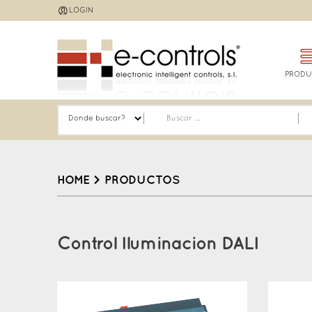
Jump
LOGIN
to
navigation
PRODU
HOME
>
PRODUCTOS
Back
to
Control Iluminacion DALI
top