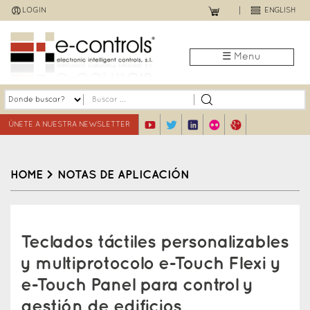
Jump
LOGIN
ENGLISH
to
navigation
☰ Menu
ÚNETE A NUESTRA NEWSLETTER
HOME
>
NOTAS DE APLICACIÓN
Back
to
Teclados táctiles personalizables
top
y multiprotocolo e-Touch Flexi y
e-Touch Panel para control y
gestión de edificios