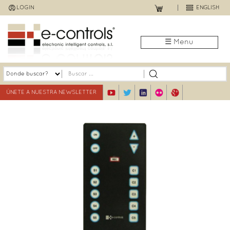
Jump
LOGIN
ENGLISH
to
navigation
☰ Menu
ÚNETE A NUESTRA NEWSLETTER