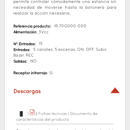
permite controlar cómodamente una estancia sin
necesidad de moverse hasta la botonera para
realizar la acción necesaria.
Referencia producto:
IR.70G000-000
Alimentación
: 3Vcc
Nº. Entradas:
15
Entradas:
5 canales, 5 escenas, ON, OFF, Subir,
Bajar, REC
Salidas:
NO
Receptor infrarrojo
: SI
Descargas
|
|
|
Fichas tecnicas
|
Documento de
características del producto