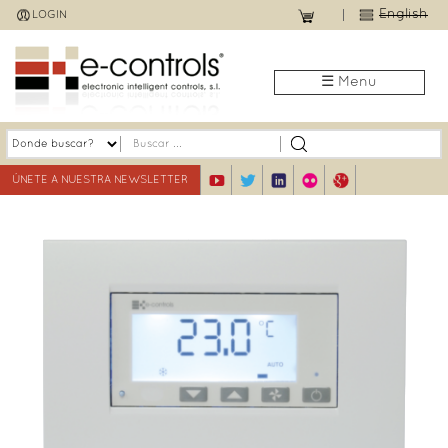
Jump
English
LOGIN
to
navigation
☰ Menu
ÚNETE A NUESTRA NEWSLETTER