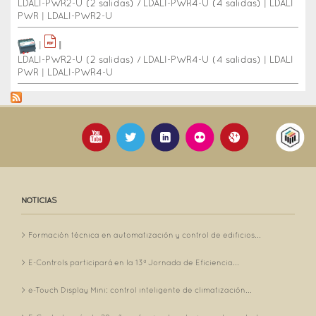
LDALI-PWR2-U (2 salidas) / LDALI-PWR4-U (4 salidas)
|
LDALI
PWR
|
LDALI-PWR2-U
|
|
|
LDALI-PWR2-U (2 salidas) / LDALI-PWR4-U (4 salidas)
|
LDALI
PWR
|
LDALI-PWR4-U
NOTICIAS
Formación técnica en automatización y control de edificios...
E-Controls participará en la 13ª Jornada de Eficiencia...
e-Touch Display Mini: control inteligente de climatización...