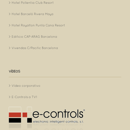
Hotel Pollentia Club Resort
Hotel Barceló Rivera Maya
Hotel Royalton Punta Cana Resort
Edificio CAP-ARAG Barcelona
Vivendas C/Pacific Barcelona
VÍDEOS
Vídeo corporativo
E-Controls a TV1