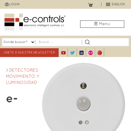
Jump
LOGIN
ENGLISH
to
navigation
☰ Menu
ÚNETE A NUESTRA NEWSLETTER
DETECTORES
MOVIMIENTO Y
LUMINOSIDAD
e-