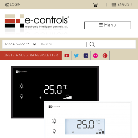
Jump
LOGIN
ENGLISH
to
navigation
☰ Menu
ÚNETE A NUESTRA NEWSLETTER