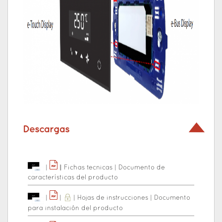
Descargas
|
|
|
Fichas tecnicas
|
Documento de
características del producto
|
|
|
Hojas de instrucciones
|
Documento
para instalación del producto