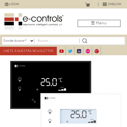
Jump
LOGIN
ENGLISH
to
navigation
☰ Menu
ÚNETE A NUESTRA NEWSLETTER