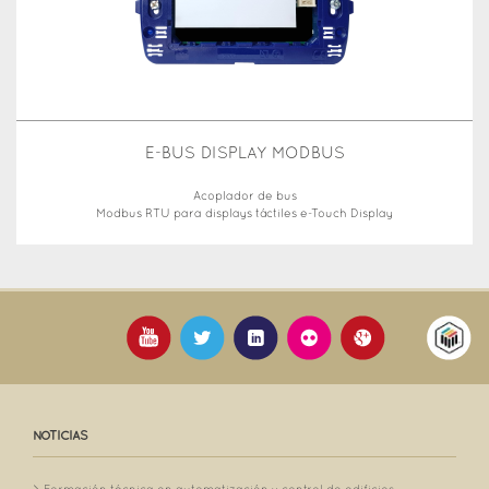
E-BUS DISPLAY MODBUS
Acoplador de bus
Modbus RTU para displays táctiles e-Touch Display
NOTICIAS