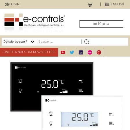
Jump
LOGIN
ENGLISH
to
navigation
☰ Menu
ÚNETE A NUESTRA NEWSLETTER