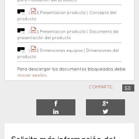
para instalación del producto
|
|
|
Presentacion producto
|
Concepto del
producto
|
|
|
Presentacion producto
|
Documento de
presentación del producto
|
|
|
Dimensiones equipos
|
Dimensiones del
producto
Para descargar los documentos bloqueados debe
iniciar sesión
.
COMPARTE: