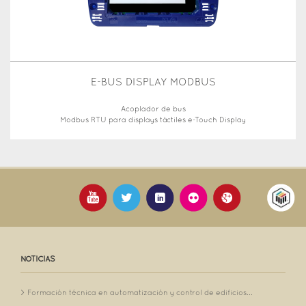
E-BUS DISPLAY MODBUS
Acoplador de bus
Modbus RTU para displays táctiles e-Touch Display
NOTICIAS
Formación técnica en automatización y control de edificios...