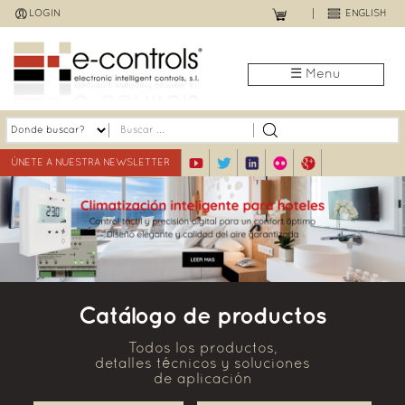
Jump
LOGIN
ENGLISH
to
navigation
☰ Menu
ÚNETE A NUESTRA NEWSLETTER
Catálogo de productos
Todos los productos,
detalles técnicos y soluciones
de aplicación