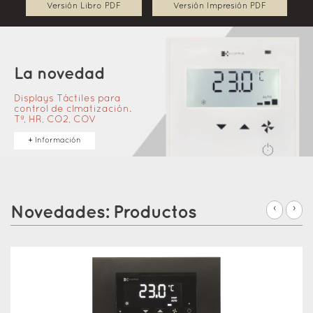
Versión Libro PDF
Versión Impresión PDF
La novedad
Displays Táctiles para
control de clmatización.
Tª, HR, CO2, COV
+ Información
Novedades: Productos
‹
›