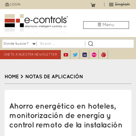
Jump
English
LOGIN
to
navigation
☰ Menu
ÚNETE A NUESTRA NEWSLETTER
HOME
>
NOTAS DE APLICACIÓN
Back
to
Ahorro energético en hoteles,
top
monitorización de energía y
control remoto de la instalación