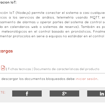
ración IoT:
nción IoT (Node.js) permite conectar el sistema a casi cualquie
ricos a los servicios de análisis, telemetría usando MQTT, 
samiento de alarmas u operar partes del sistema de control so
a en calendarios web o sistemas de reserva). También es po
 meteorológicos en el control basado en pronósticos. Finalm
mentar protocolos en serie a equipos no estándar en el control 
cargas
|
|
|
Fichas tecnicas
|
Documento de características del producto
a descargar los documentos bloqueados debe
iniciar sesión
.
TE: