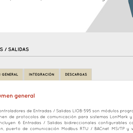
 / SALIDAS
 GENERAL
INTEGRACIÓN
DESCARGAS
umen general
ontroladores de Entradas / Salidas LIOB-595 son módulos prog
nen de protocolos de comunicación para sistemas LonMark y
ncluyen 6 Entradas / Salidas bidireccionales configurables 
ón, puerto de comunicación Modbus RTU / BACnet MS/TP y vi