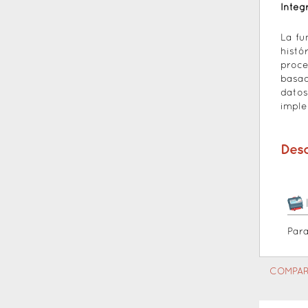
Integ
La fu
histó
proce
basad
datos
imple
Des
Par
COMPAR