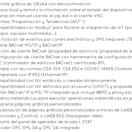
talla gráfica de 128x64 con retroiluminación
eso local y remoto a información sobre el estado del dispositiv
ración manual usando el jog dial o el cliente VNC
rmas, Programación y Tendencias (AST™)
patibilidad con Node.js* para facilitar la integración de IoT (p
gos, equipos multimedia,...)
ificación de eventos por correo electrónico y SMS (requiere LT
ite BACnet MS/TP y BACnet/IP
ción de cliente BACnet (propiedad de escritura, propiedad de l
figuración de cliente BACnet con herramienta de configuració
C (controlador de edificios BACnet), certificado BTL
ple con las normas CEA 709, CEA 852 e ISO/IEC 14908 (Sistem
patible con IP 852 (Ethernet/IP)
patibilidad con NV estáticas o creadas dinámicamente
patibilidad con NV definidos por el usuario (UNVT) y propied
ter BACnet/ IP a MS/ TP integrado que incluye BBMD y proxy es
etos matemáticos para ejecutar operaciones matemáticas en p
acena páginas gráficas personalizadas
ualización de páginas gráficas personalizadas a través de LWEB
nitoreo y Control), o LWEB 802 (Navegador Web)
orte del panel de operador de la sala L STAT
rvidor OPC XML DA y OPC UA integrado