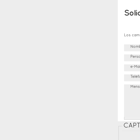
Soli
Los cam
Nomb
Pers
e-Ma
Telé
Mens
CAP