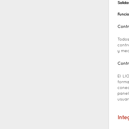
Salida
Funci
Contr
Todos
contr
y med
Contr
El LI
forma
conec
panel
usuar
Inte