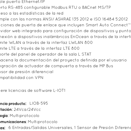
le puerto Ethernet/IP
erto RS-485 configurable Modbus RTU o BACnet MS/TP
eso a las estadísticas de la red
ple con las normas ANSI/ ASHRAE 135 2012 e ISO 16484 5:2012
ciones de puerta de enlace que incluyen Smart Auto Connect™
vidor web integrado para configuración de dispositivos y punt
exión a dispositivos inalámbricos EnOcean a través de la inte
ite WLAN a través de la interfaz LWLAN 800
ite LTE a través de la interfaz LTE 800
orte del panel de operador de la sala L STAT
acena la documentación del proyecto definida por el usuario
egración de actuador de compuerta a través de MP Bus
sor de presión diferencial
mpatibilidad con VPN
iere licencias de software L-IOT1
ncia producto:
LIOB-595
tación
: 24Vca/24Vcc
ogía
: Multiprotocolo
omunicaciones
: Multiprotocolo
as:
6 Entradas/Salidas Universales, 1 Sensor de Presión Diferenc