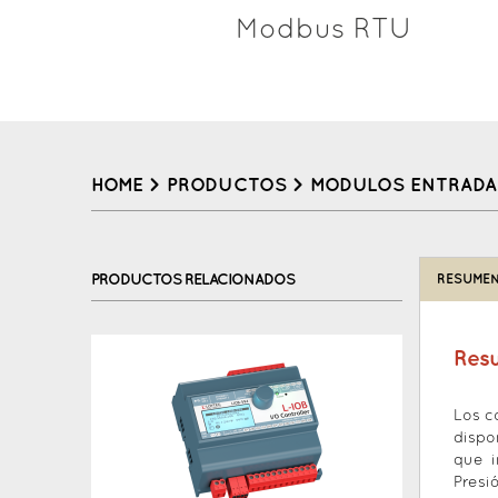
Modbus RTU
HOME
>
PRODUCTOS
>
MODULOS ENTRADAS
Back
to
PRODUCTOS RELACIONADOS
RESUMEN
top
Res
Los c
dispo
que i
Presi