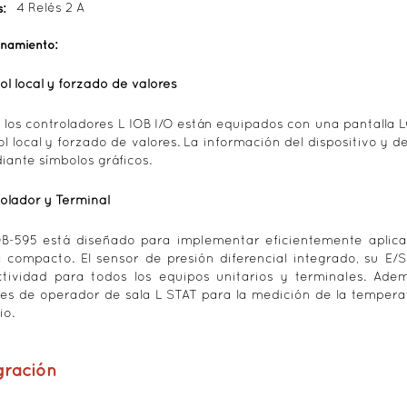
s:
4 Relés 2 A
onamiento:
ol local y forzado de valores
 los controladores L IOB I/O están equipados con una pantalla L
ol local y forzado de valores. La información del dispositivo y
iante símbolos gráficos.
olador y Terminal
OB-595 está diseñado para implementar eficientemente aplica
 compacto. El sensor de presión diferencial integrado, su E/
tividad para todos los equipos unitarios y terminales. Ade
es de operador de sala L STAT para la medición de la temperatur
io.
gración