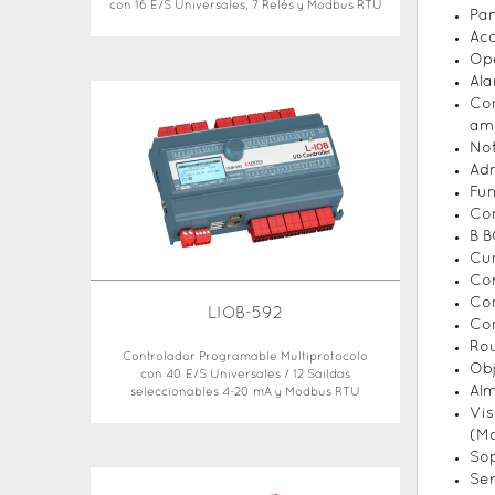
con 16 E/S Universales, 7 Relés y Modbus RTU
Pan
Acc
Ope
Ala
Com
ami
Not
Adm
Fun
Con
B B
Cum
Com
Com
LIOB-592
Com
Rou
Controlador Programable Multiprotocolo
Obj
con 40 E/S Universales / 12 Saildas
Alm
seleccionables 4-20 mA y Modbus RTU
Vis
(Mo
Sop
Se