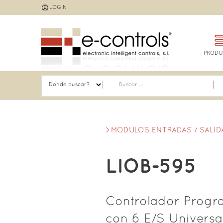
Jump
LOGIN
to
navigation
PRODU
MODULOS ENTRADAS / SALID
LIOB-595
Controlador Progr
con 6 E/S Universal