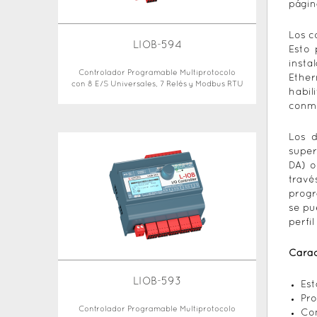
págin
Los c
LIOB-594
Esto 
insta
Controlador Programable Multiprotocolo
Ether
con 8 E/S Universales, 7 Relés y Modbus RTU
habil
conmu
Los 
super
DA) o
trav
progr
se pu
perfi
Carac
LIOB-593
Est
Pro
Controlador Programable Multiprotocolo
Con