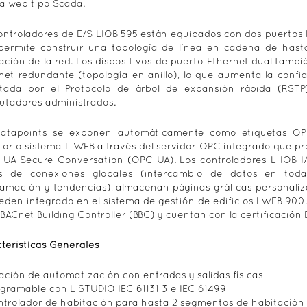
a web tipo Scada.
ontroladores de E/S LIOB 595 están equipados con dos puertos E
permite construir una topología de línea en cadena de hasta
lación de la red. Los dispositivos de puerto Ethernet dual tamb
net redundante (topología en anillo), lo que aumenta la confia
itada por el Protocolo de árbol de expansión rápida (RST
tadores administrados.
datapoints se exponen automáticamente como etiquetas OPC
ior o sistema L WEB a través del servidor OPC integrado que p
 UA Secure Conversation (OPC UA). Los controladores L IOB I
és de conexiones globales (intercambio de datos en toda
amación y tendencias), almacenan páginas gráficas personaliz
eden integrado en el sistema de gestión de edificios LWEB 900.
l BACnet Building Controller (BBC) y cuentan con la certificación 
terísticas Generales
ación de automatización con entradas y salidas físicas
gramable con L STUDIO IEC 61131 3 e IEC 61499
trolador de habitación para hasta 2 segmentos de habitación