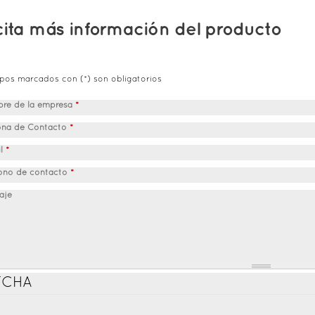
cita más información del producto
pos marcados con (*) son obligatorios
re de la empresa
*
ona de Contacto
*
il
*
fono de contacto
*
aje
TCHA