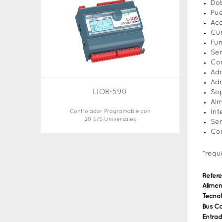
Dob
Pu
Acc
Cum
Fun
Ser
Con
Adm
Adm
LIOB-590
Sop
Alm
Controlador Programable con
Int
20 E/S Universales
Sen
Co
*requ
Refere
Alimen
Tecnol
Bus C
Entrad