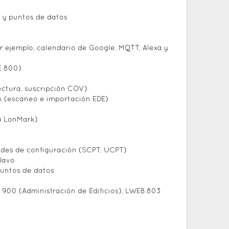
o y puntos de datos
or ejemplo, calendario de Google, MQTT, Alexa y
E 800)
ectura, suscripción COV)
n (escaneo e importación EDE)
a LonMark)
ades de configuración (SCPT, UCPT)
clavo
untos de datos
 900 (Administración de Edificios), LWEB 803