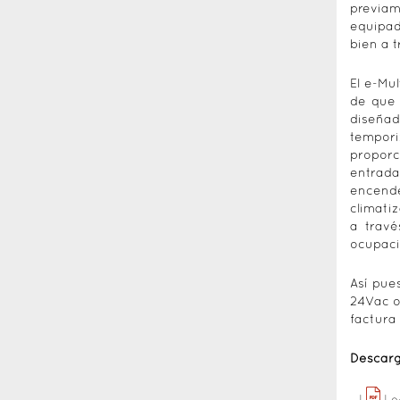
previam
equipad
bien a t
El e-Mu
de que 
diseñad
tempori
proporc
entrada
encend
climati
a travé
ocupaci
Así pue
24Vac o
factura
Descar