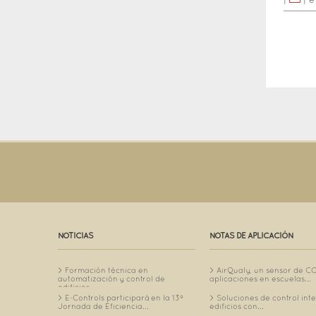
|
|
e
NOTICIAS
NOTAS DE APLICACIÓN
Formación técnica en
AirQualy, un sensor de C
automatización y control de
aplicaciones en escuelas...
edificios...
E-Controls participará en la 13ª
Soluciones de control int
Jornada de Eficiencia...
edificios con...