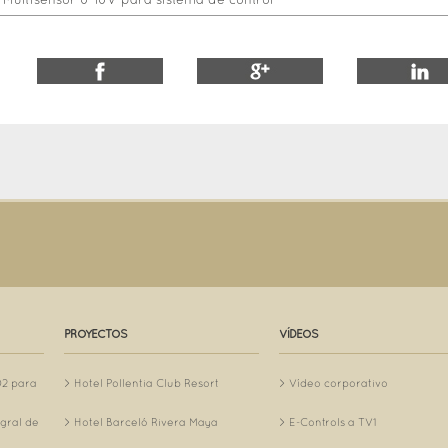
-Multisensor 0-10V para sistema de control
PROYECTOS
VÍDEOS
O2 para
Hotel Pollentia Club Resort
Vídeo corporativo
egral de
Hotel Barceló Rivera Maya
E-Controls a TV1