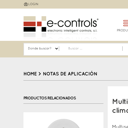
Jump
LOGIN
to
navigation
PRODU
HOME
>
NOTAS DE APLICACIÓN
Back
to
PRODUCTOS RELACIONADOS
Mult
top
clim
Multis