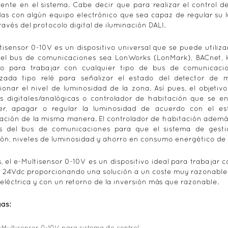
ente en el sistema. Cabe decir que para realizar el control d
as con algún equipo electrónico que sea capaz de regular su l
ravés del protocolo digital de iluminación DALI.
ltisensor 0-10V es un dispositivo universal que se puede utiliz
el bus de comunicaciones sea LonWorks (LonMark), BACnet, KN
o para trabajar con cualquier tipo de bus de comunicacio
zada tipo relé para señalizar el estado del detector de 
ionar el nivel de luminosidad de la zona. Así pues, el objet
s digitales/analógicas o controlador de habitación que se e
er, apagar o regular la luminosidad de acuerdo con el e
zación de la misma manera. El controlador de habitación ademá
s del bus de comunicaciones para que el sistema de gestió
ón, niveles de luminosidad y ahorro en consumo energético de l
s, el e-Multisensor 0-10V es un dispositivo ideal para trabajar 
 24Vdc proporcionando una solución a un coste muy razonable 
 eléctrica y con un retorno de la inversión más que razonable.
gas: