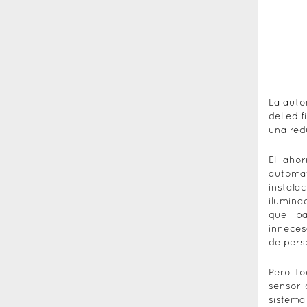
La auto
del edi
una red
El ahor
automat
instala
ilumina
que pa
inneces
de pers
Pero to
sensor 
sistema