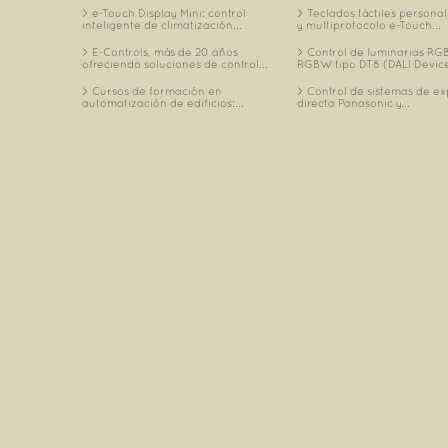
e-Touch Display Mini: control
Teclados táctiles personal
inteligente de climatización...
y multiprotocolo e-Touch...
E-Controls, más de 20 años
Control de luminarias RGB
ofreciendo soluciones de control...
RGBW tipo DT8 (DALI Device
Cursos de formación en
Control de sistemas de e
automatización de edificios:...
directa Panasonic y...