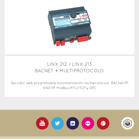
LINX-212 / LINX-213
BACNET + MULTIPROTOCOLO
Servidor web programable automatización multiprotocolo: BACnet/IP,
KNX/IP, Modbus RTU/TCP y OPC