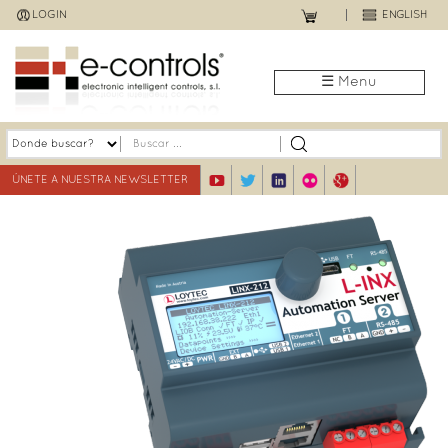
Jump
LOGIN
ENGLISH
to
navigation
☰ Menu
ÚNETE A NUESTRA NEWSLETTER