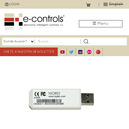
Jump
English
LOGIN
to
navigation
☰ Menu
ÚNETE A NUESTRA NEWSLETTER