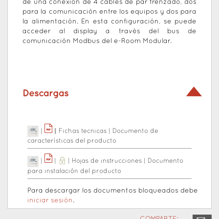
de una conexión de 4 cables de par trenzado, dos
para la comunicación entre los equipos y dos para
la alimentación. En esta configuración, se puede
acceder al display a través del bus de
comunicación Modbus del e-Room Modular.
Descargas
|
|
|
Fichas tecnicas
|
Documento de
características del producto
|
|
|
Hojas de instrucciones
|
Documento
para instalación del producto
Para descargar los documentos bloqueados debe
iniciar sesión
.