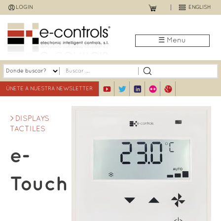
Jump
LOGIN
ENGLISH
to
navigation
☰ Menu
ÚNETE A NUESTRA NEWSLETTER
DISPLAYS
TACTILES
e-
Touch