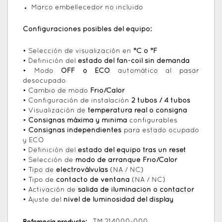
Marco embellecedor no incluido
Configuraciones posibles del equipo:
• Selección de visualización en
°C o °F
• Definición del
estado del fan-coil sin demanda
• Modo
OFF o ECO
automático al pasar
desocupado
• Cambio de modo
Frío/Calor
• Configuración de instalación
2 tubos / 4 tubos
• Visualización de
temperatura real o consigna
•
Consignas máxima y mínima
configurables
•
Consignas independientes
para estado ocupado
y ECO
• Definición del
estado del equipo tras un reset
• Selección de
modo de arranque Frío/Calor
• Tipo de
electroválvulas
(NA / NC)
• Tipo de
contacto de ventana
(NA / NC)
• Activación de
salida de iluminación o contactor
• Ajuste del
nivel de luminosidad del display
Referencia producto:
TM.214000-000