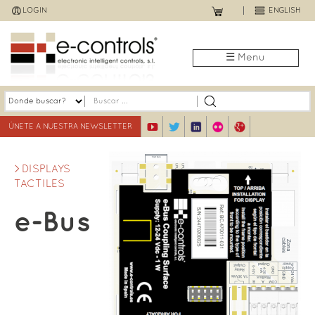
Jump
LOGIN
ENGLISH
to
navigation
☰ Menu
ÚNETE A NUESTRA NEWSLETTER
DISPLAYS
TACTILES
e-Bus