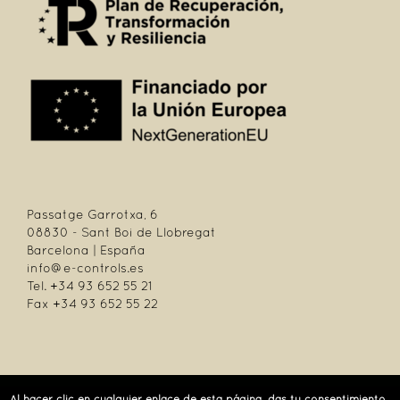
Passatge Garrotxa, 6
08830 - Sant Boi de Llobregat
Barcelona | España
info@e-controls.es
Tel. +34 93 652 55 21
Fax +34 93 652 55 22
| Passatge Garrotxa, 6 | 08830 Sant Boi de Llobregat | Barcelona | España |