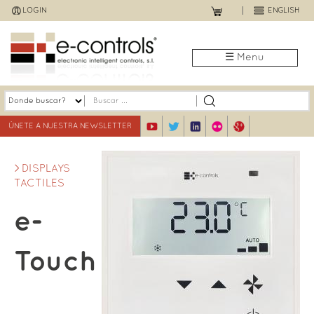
Jump
LOGIN
ENGLISH
to
navigation
☰ Menu
ÚNETE A NUESTRA NEWSLETTER
DISPLAYS
TACTILES
e-
Touch