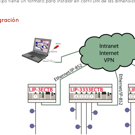
uipo tiene un formato para instalar en carril DIN de las dimensio
gración