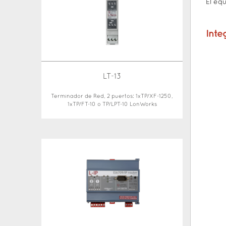
El eq
Inte
LT-13
Terminador de Red, 2 puertos: 1xTP/XF-1250,
1xTP/FT-10 o TP/LPT-10 LonWorks