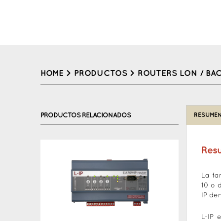
HOME
>
PRODUCTOS
>
ROUTERS LON / BA
Back
to
PRODUCTOS RELACIONADOS
RESUMEN
top
Res
La fa
10 o 
IP de
L-IP 