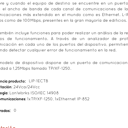
re y cuando el equipo de destino se encuentre en un puerto 
 el ancho de banda de cada canal de comunicaciones de la in
icaciones más extendido en el mundo como es Ethernet. L-I
s como de 100Mbps, presentes en la gran mayoría de edificios.
también incluye funciones para poder realizar un análisis de la 
los de funcionamiento. A través de un analizador de prot
icación en cada uno de los puertos del dispositivo, permitien
ndo detectar cualquier error de funcionamiento en la red.
modelo de dispositivo dispone de un puerto de comunicacion
idad a 1,25Mbps llamado TP/XF-1250.
ncia producto:
LIP-1ECTB
tación
: 24Vca/24Vcc
ogía
: LonWorks ISO/IEC 14908
omunicaciones
: 1xTP/XF-1250, 1xEthernet IP-852
tradas:
0