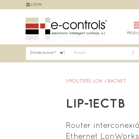
Jump
LOGIN
to
navigation
PRODU
ROUTERS LON / BACNET
LIP-1ECTB
Router interconexi
Ethernet LonWorks