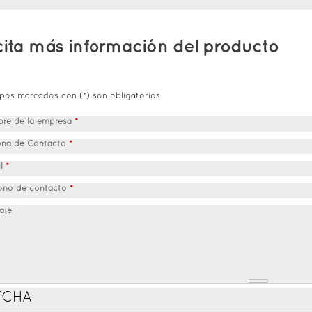
cita más información del producto
pos marcados con (*) son obligatorios
re de la empresa
*
ona de Contacto
*
il
*
fono de contacto
*
aje
TCHA