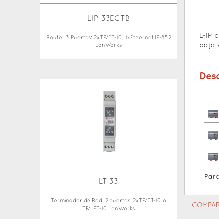
LIP-33ECTB
L-IP 
Router 3 Puertos: 2xTP/FT-10, 1xEthernet IP-852
baja 
LonWorks
Des
Par
LT-33
Terminador de Red, 2 puertos: 2xTP/FT-10 o
COMPAR
TP/LPT-10 LonWorks