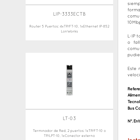
siemp
forma
LIP-3333ECTB
comun
10Mbp
Router 5 Puertos: 4xTP/FT-10, 1xEthernet IP-852
LonWorks
L-IP 
o fal
comun
pudie
Este 
veloc
Refere
Alimen
Tecnol
Bus C
LT-03
Nº. En
Terminador de Red, 2 puertos: 1xTP/FT-10 o
TP/LPT-10, 1xConector externo