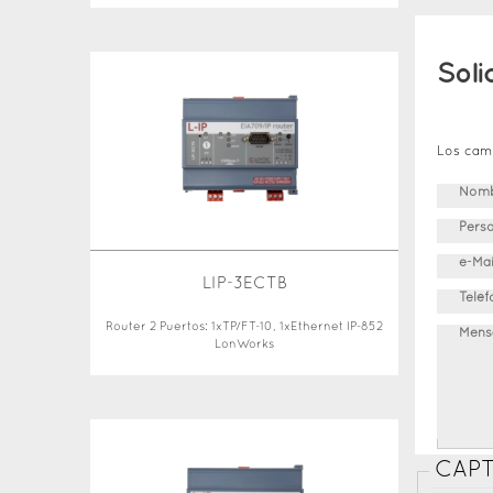
Soli
Los cam
Nomb
Pers
e-Ma
LIP-3ECTB
Telé
Router 2 Puertos: 1xTP/FT-10, 1xEthernet IP-852
Mens
LonWorks
CAP