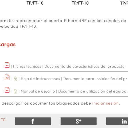
permite interconectar el puerto Ethernet/IP con los canales de
velocidad TP/FT-10.
cargas
|
|
|
Fichas tecnicas
|
Documento de características del producto
|
|
|
Hoja de Instrucciones
|
Documento para instalación del p
|
|
|
Manual de usuario
|
Documento de utilización del equipo
a descargar los documentos bloqueados debe
iniciar sesión
.
TE: