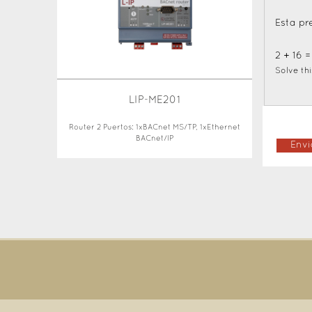
Esta pr
2 + 16 
Solve thi
LIP-ME201
Router 2 Puertos: 1xBACnet MS/TP, 1xEthernet
BACnet/IP