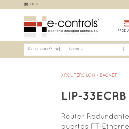
Jump
LOGIN
to
navigation
PRODU
ROUTERS LON / BACNET
LIP-33ECRB
Router Redundante
puertos FT-Ethern