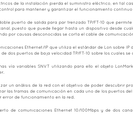
ricos de la instalación pierda el suministro eléctrico, en tal c
control para mantener y garantizar el funcionamiento continuo d
doble puerto de salida para par trenzado TP/FT-10 que permite
anal, puesto que puede llegar hasta un dispositivo desde cua
ando por causas desconocidas se corta el cable de comunicación
icaciones Ethernet/IP que utiliza el estándar de Lon sobre IP 
de dos puertos de baja velocidad TP/FT-10 sobre los cuales se 
armas vía variables SNVT utilizando para ello el objeto LonMa
r.
zar un análisis de la red con el objetivo de poder descubrir p
zar las tramas de comunicación en cada uno de los puertos del d
r error de funcionamiento en la red.
uerto de comunicaciones Ethernet 10/100Mbps y de dos canal