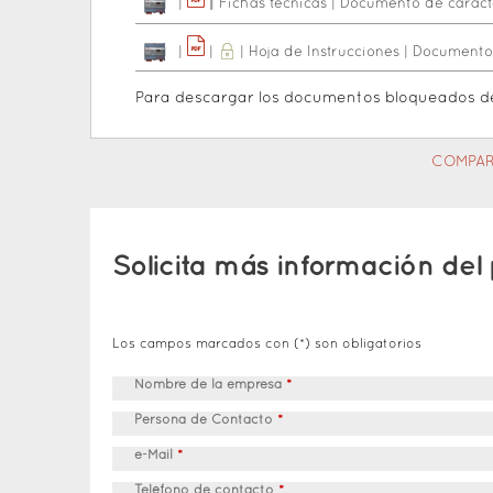
|
|
|
Fichas tecnicas
|
Documento de caracte
|
|
|
Hoja de Instrucciones
|
Documento 
Para descargar los documentos bloqueados 
COMPAR
Solicita más información del
Los campos marcados con (*) son obligatorios
Nombre de la empresa
*
Persona de Contacto
*
e-Mail
*
Teléfono de contacto
*