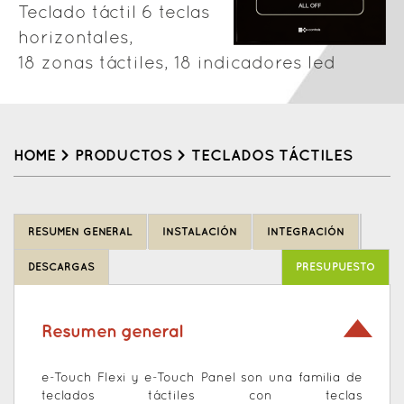
Teclado táctil 6 teclas
horizontales,
18 zonas táctiles, 18 indicadores led
HOME
>
PRODUCTOS
>
TECLADOS TÁCTILES
Back
to
RESUMEN GENERAL
INSTALACIÓN
INTEGRACIÓN
top
DESCARGAS
PRESUPUESTO
Resumen general
e-Touch Flexi y e-Touch Panel son una familia de
teclados táctiles con teclas