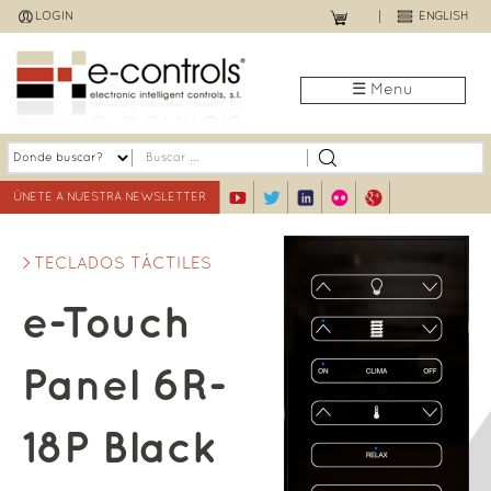
Jump
LOGIN
ENGLISH
to
navigation
☰ Menu
ÚNETE A NUESTRA NEWSLETTER
TECLADOS TÁCTILES
e-Touch
Panel 6R-
18P Black