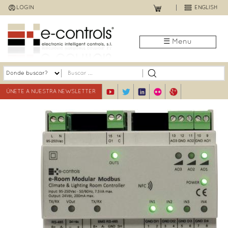
Jump
LOGIN
ENGLISH
to
navigation
☰ Menu
ÚNETE A NUESTRA NEWSLETTER